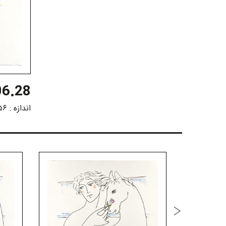
6.28
اندازه :
۵۶ در ۷۶ سانت