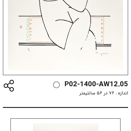
P02-1400-AW12.05
اندازه :
۷۶ در ۵۶ سانتیمتر