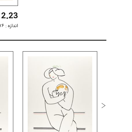
2.23
اندازه :
۷۶ در ۵۶ سانتی