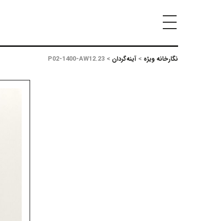
نگارخانه ویژه
>
آینه‌گردان
>
P02-1400-AW12.23