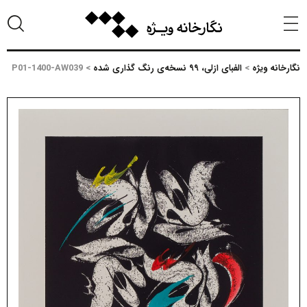
نگارخانه ویژه
>
الفبای ازلی، ۹۹ نسخه‌ی رنگ گذاری شده
>
P01-1400-AW039