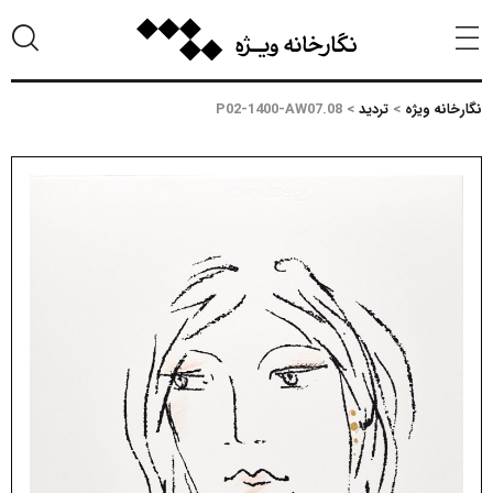
نگارخانه ویژه
>
تردید
>
P02-1400-AW07.08