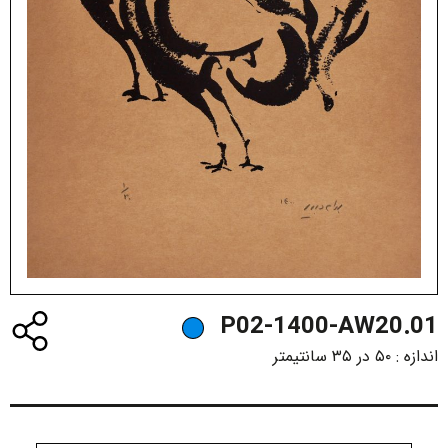
P02-1400-AW20.01
اندازه :
۵۰ در ۳۵ سانتیمتر