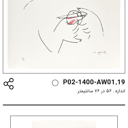
P02-1400-AW01.19
اندازه :
۵۶ در ۷۶ سانتیمتر