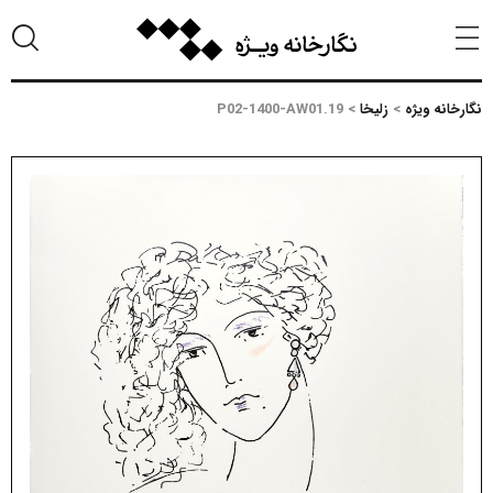
نگارخانه ویژه
>
زلیخا
>
P02-1400-AW01.19