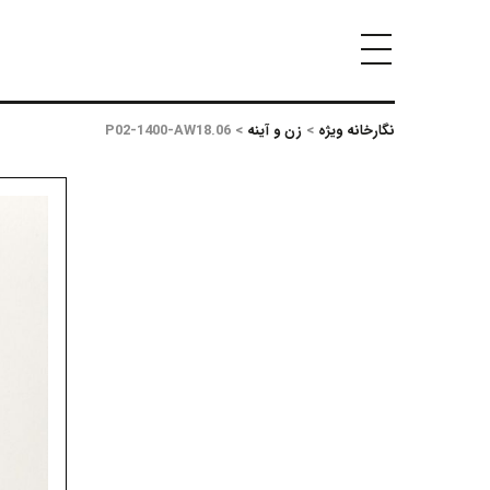
نگارخانه ویژه
>
زن و آینه
>
P02-1400-AW18.06