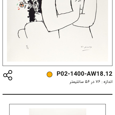
P02-1400-AW18.12
اندازه :
۷۶ در ۵۶ سانتیمتر