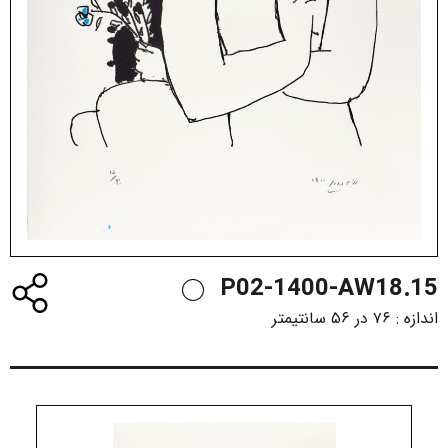
P02-1400-AW18.15
اندازه :
۷۶ در ۵۶ سانتیمتر