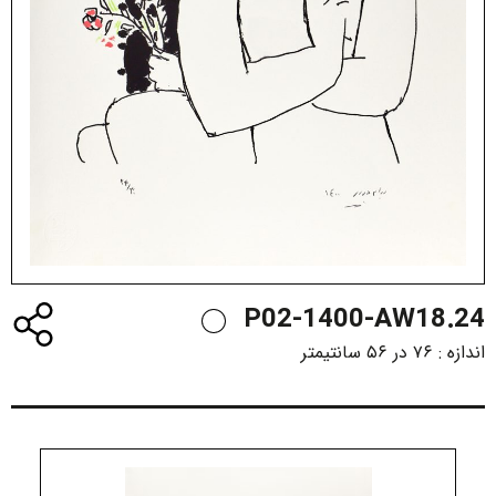
P02-1400-AW18.24
اندازه :
۷۶ در ۵۶ سانتیمتر