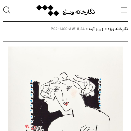
نگارخانه ویژه
>
زن و آینه
>
P02-1400-AW18.24