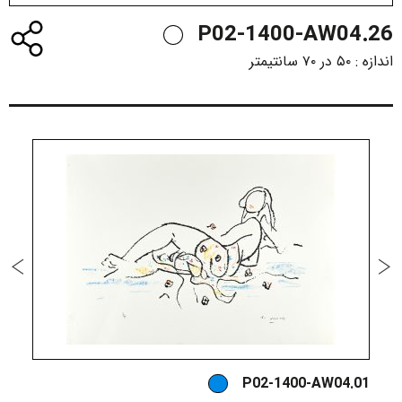
P02-1400-AW04.26
اندازه :
۵۰ در ۷۰ سانتیمتر
2
P02-1400-AW04.01