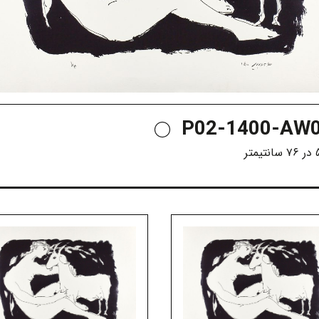
P02-1400-AW0
یمتر