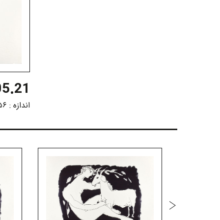
5.21
اندازه :
۵۶ در ۷۶ سانت