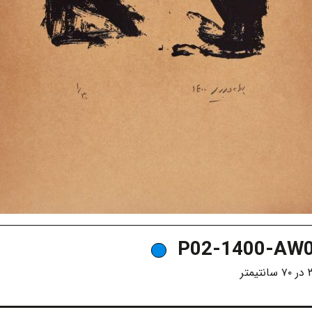
P02-1400-AW0
تیمتر