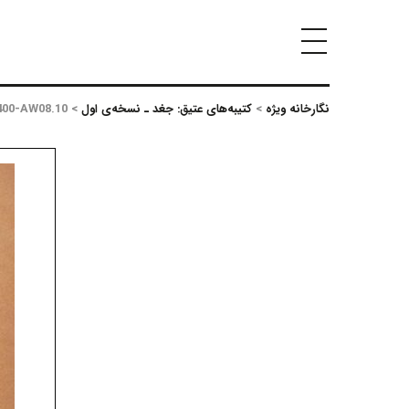
نگارخانه ویژه
>
کتیبه‌های عتیق: جغد ـ نسخه‌ی اول
>
400-AW08.10