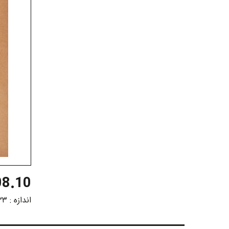
8.10
اندازه :
۳۳ در ۷۰ سان