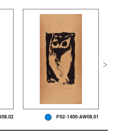
W08.02
P02-1400-AW08.01