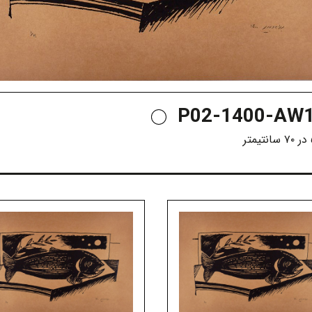
P02-1400-AW1
تر