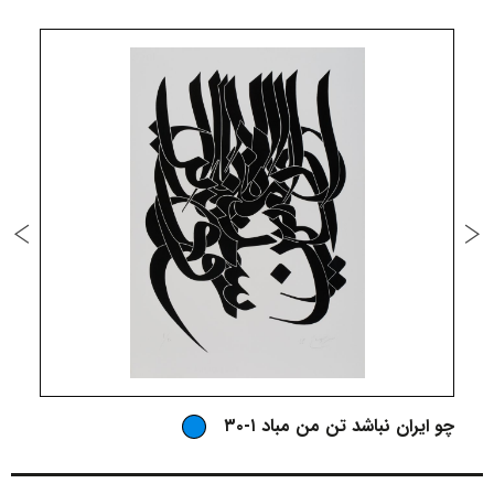
چو ایران نباشد تن من مباد ۱-۳۰
چ