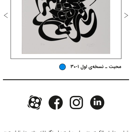
محبت ـ نسخه‌ی اول ۱-۳۰
م