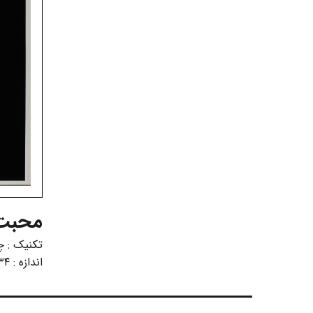
محبت ـ
تکنیک :
چ
اندازه :
۳۴ در ۳۴ سانتی