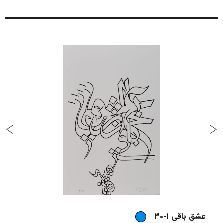
عشق باقی ۱-۳۰
ع