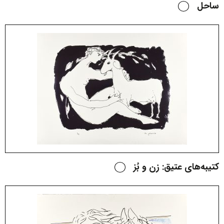
ساحل
کتیبه‌های عتیق: زن و بُز