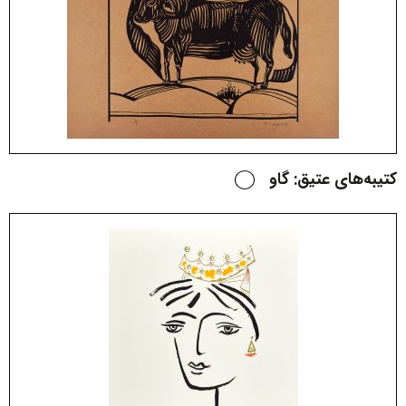
کتیبه‌های عتیق: گاو