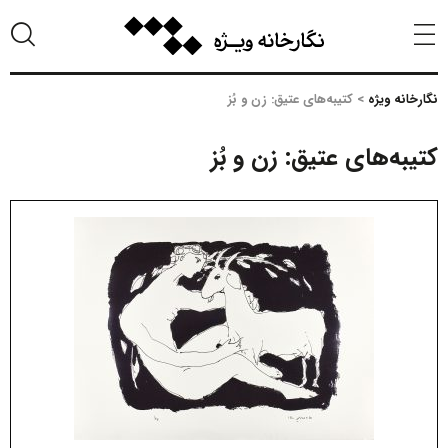
نگارخانه ویژه
>
کتیبه‌های عتیق: زن و بُز
کتیبه‌های عتیق: زن و بُز