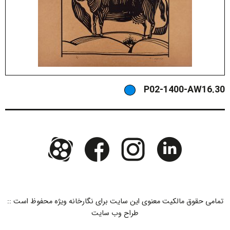
P02-1400-AW16.30
تمامی حقوق مالکیت معنوی این ‌سایت برای نگارخانه ویژه محفوظ است ::
طراح وب سایت